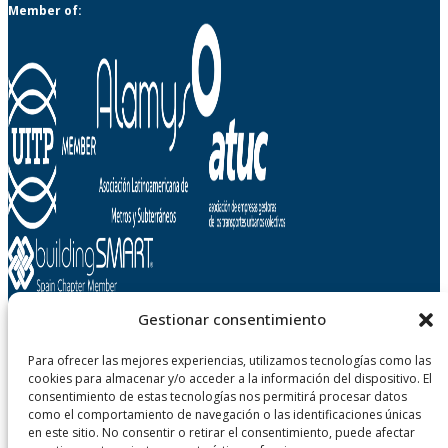
Member of:
Gestionar consentimiento
Para ofrecer las mejores experiencias, utilizamos tecnologías como las
Metropolitano de Tenerife, SA
cookies para almacenar y/o acceder a la información del dispositivo. El
Carretera Gral. La Cuesta - Taco, n° 124
consentimiento de estas tecnologías nos permitirá procesar datos
38108 San Cristobal de La Laguna - Tenerife
como el comportamiento de navegación o las identificaciones únicas
Canary Islands, Spain
en este sitio. No consentir o retirar el consentimiento, puede afectar