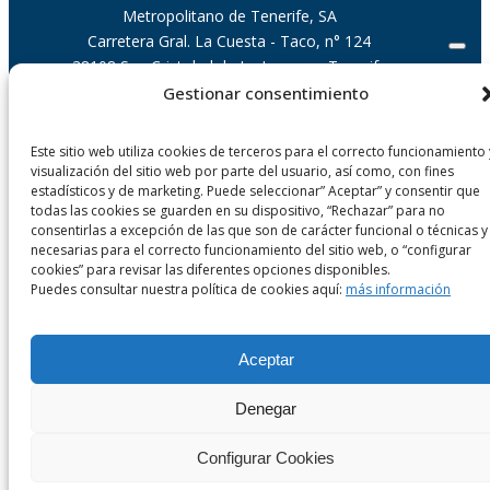
Metropolitano de Tenerife, SA
Carretera Gral. La Cuesta - Taco, n° 124
38108 San Cristobal de La Laguna - Tenerife
Islas Canarias, España
Gestionar consentimiento
Este sitio web utiliza cookies de terceros para el correcto funcionamiento 
visualización del sitio web por parte del usuario, así como, con fines
estadísticos y de marketing. Puede seleccionar” Aceptar” y consentir que
todas las cookies se guarden en su dispositivo, “Rechazar” para no
consentirlas a excepción de las que son de carácter funcional o técnicas y
necesarias para el correcto funcionamiento del sitio web, o “configurar
© Metropolitano de Tenerife, S.A. |
Transparencia
|
Accesibilidad
|
cookies” para revisar las diferentes opciones disponibles.
Aviso Legal
|
Protección Datos
|
Política de Cookies
|
Política de
Puedes consultar nuestra política de cookies aquí:
más información
Seguridad
Aceptar
Denegar
Configurar Cookies