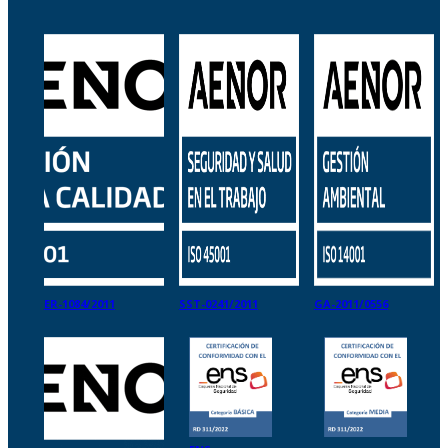
ER-1084/2011
SST-0241/2011
GA-2011/0556