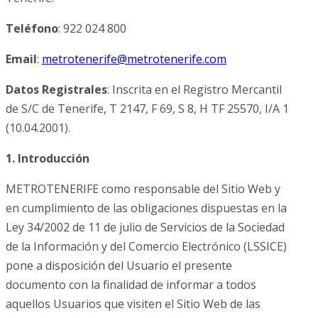
Teléfono
: 922 024 800
Email
:
m
torte
irene
em@ef
etort
firen
moc.e
Datos Registrales
: Inscrita en el Registro Mercantil
de S/C de Tenerife, T 2147, F 69, S 8, H TF 25570, I/A 1
(10.04.2001).
1. Introducción
METROTENERIFE como responsable del Sitio Web y
en cumplimiento de las obligaciones dispuestas en la
Ley 34/2002 de 11 de julio de Servicios de la Sociedad
de la Información y del Comercio Electrónico (LSSICE)
pone a disposición del Usuario el presente
documento con la finalidad de informar a todos
aquellos Usuarios que visiten el Sitio Web de las