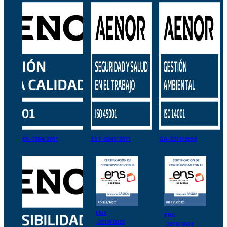
ER-1084/2011
SST-0241/2011
GA-2011/0556
ENS
ENS
-2019/0023
-2019/0024