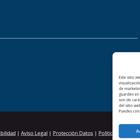
Este sitio w
visualizació
de marketin
guarden en 
son de cará
del sitio we
Puedes cons
A
bilidad
|
Aviso Legal
|
Protección Datos
|
Política de Cooki