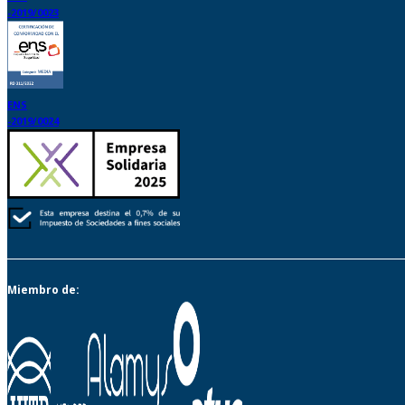
-2019/0023
ENS
-2019/0024
Miembro de: