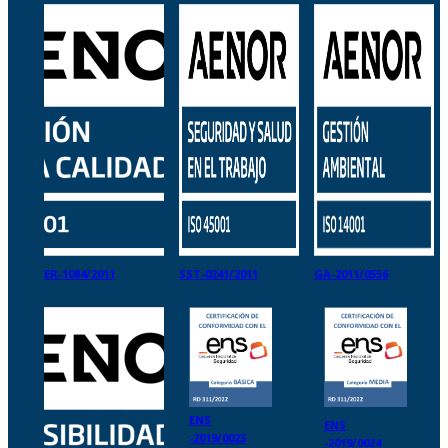
ER-1084/2011
SST-0241/2011
GA-2011/0556
ENS
ENS
-2019/0023
-2019/0024