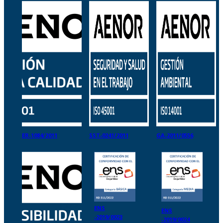
ER-1084/2011
SST-0241/2011
GA-2011/0556
ENS
ENS
-2019/0023
-2019/0024