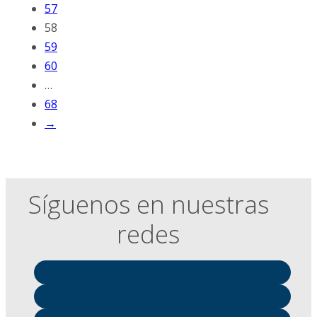
57
58
59
60
…
68
→
Síguenos en nuestras
redes