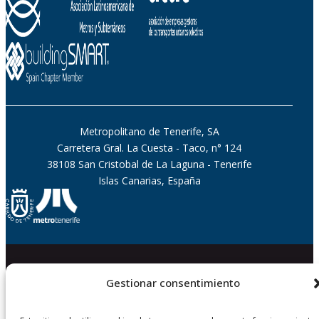
Metropolitano de Tenerife, SA
Carretera Gral. La Cuesta - Taco, n° 124
38108 San Cristobal de La Laguna - Tenerife
Islas Canarias, España
Gestionar consentimiento
© Metropolitano de Tenerife, S.A. |
Transparencia
|
Accesibilidad
|
Aviso Legal
|
Protección Datos
|
Política de Cookies
|
Política de
Seguridad