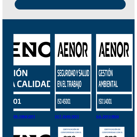
ER-1084/2011
SST-0241/2011
GA-2011/0556