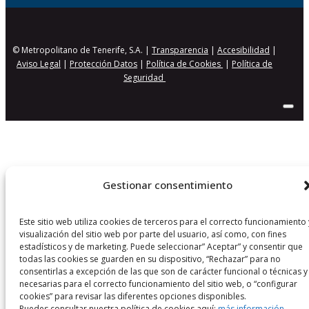
© Metropolitano de Tenerife, S.A. |
Transparencia
|
Accesibilidad
|
Aviso Legal
|
Protección Datos
|
Política de Cookies
|
Política de
Seguridad
Gestionar consentimiento
Este sitio web utiliza cookies de terceros para el correcto funcionamiento 
visualización del sitio web por parte del usuario, así como, con fines
estadísticos y de marketing. Puede seleccionar” Aceptar” y consentir que
todas las cookies se guarden en su dispositivo, “Rechazar” para no
consentirlas a excepción de las que son de carácter funcional o técnicas y
necesarias para el correcto funcionamiento del sitio web, o “configurar
cookies” para revisar las diferentes opciones disponibles.
Puedes consultar nuestra política de cookies aquí:
más información