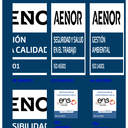
ER-1084/2011
SST-0241/2011
GA-2011/0556
ENS
ENS
-2019/0023