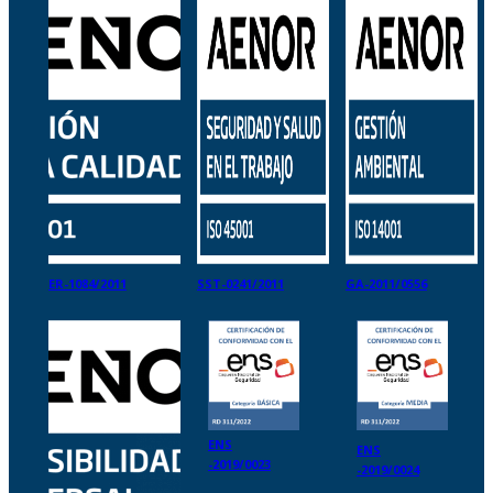
ER-1084/2011
SST-0241/2011
GA-2011/0556
ENS
ENS
-2019/0023
-2019/0024