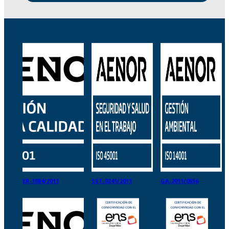
ER-1084/2011
SST-0241/2011
GA-2011/0556