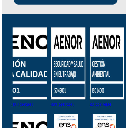
ER-1084/2011
SST-0241/2011
GA-2011/0556