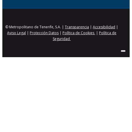
© Metropolitano de Tenerife, S.A. |
Transparencia
|
Accesibilidad
|
Aviso Legal
|
Protección Datos
|
Política de Cookies
|
Política de
Seguridad