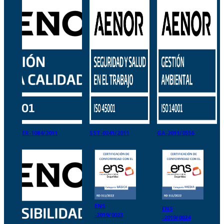
ER-1084/2011
SST-0241/2011
GA-2011/0556
ENS
ENS
-2019/0023
-2019/0024