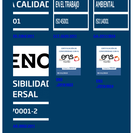
ER-1084/2011
SST-0241/2011
GA-2011/0556
ENS
ENS
-2019/0023
-2019/0024
AR-0002/2011