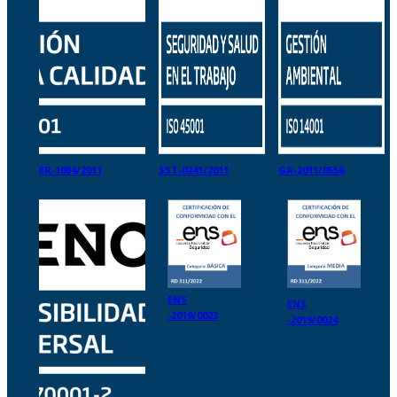
ER-1084/2011
SST-0241/2011
GA-2011/0556
ENS
ENS
-2019/0023
-2019/0024