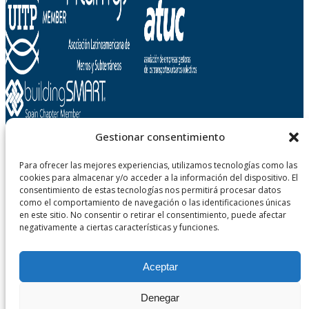
Gestionar consentimiento
Metropolitano de Tenerife, SA
Para ofrecer las mejores experiencias, utilizamos tecnologías como las
cookies para almacenar y/o acceder a la información del dispositivo. El
Carretera Gral. La Cuesta - Taco, n° 124
consentimiento de estas tecnologías nos permitirá procesar datos
38108 San Cristobal de La Laguna - Tenerife
como el comportamiento de navegación o las identificaciones únicas
Canary Islands, Spain
en este sitio. No consentir o retirar el consentimiento, puede afectar
negativamente a ciertas características y funciones.
Aceptar
Denegar