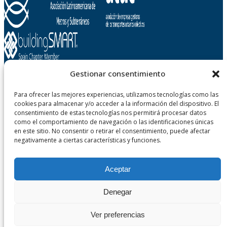
Gestionar consentimiento
Metropolitano de Tenerife, SA
Para ofrecer las mejores experiencias, utilizamos tecnologías como las
cookies para almacenar y/o acceder a la información del dispositivo. El
Carretera Gral. La Cuesta - Taco, n° 124
consentimiento de estas tecnologías nos permitirá procesar datos
38108 San Cristobal de La Laguna - Tenerife
como el comportamiento de navegación o las identificaciones únicas
Canary Islands, Spain
en este sitio. No consentir o retirar el consentimiento, puede afectar
negativamente a ciertas características y funciones.
Aceptar
Denegar
© Metropolitano de Tenerife, S.A. |
Transparency
|
Accessibility
|
Ver preferencias
Legal Notice
|
Data Protection
|
Cookies