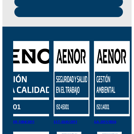
ER-1084/2011
SST-0241/2011
GA-2011/0556