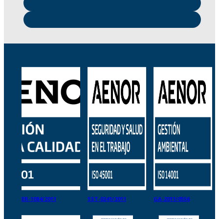
ER-1084/2011
SST-0241/2011
GA-2011/0556