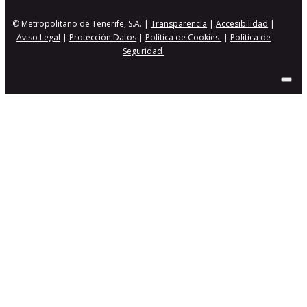
© Metropolitano de Tenerife, S.A. |
Transparencia
|
Accesibilidad
|
Aviso Legal
|
Protección Datos
|
Política de Cookies
|
Política de
Seguridad