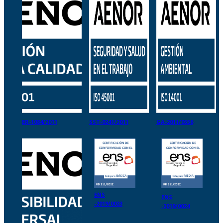
ER-1084/2011
SST-0241/2011
GA-2011/0556
ENS
ENS
-2019/0023
-2019/0024