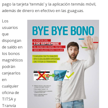
pago la tarjeta ‘tenmás’ y la aplicación tenmás móvil,
además de dinero en efectivo en las guaguas.
Los
usuarios
que
dispongan
de saldo en
los bonos
magnéticos
podrán
canjearlos
en
cualquier
oficina de
TITSA y
Tranvía