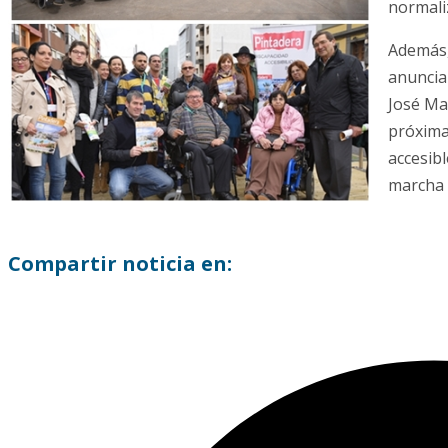
normaliz
Además,
anunciar
José Ma
próxima
accesibl
marcha 
Compartir noticia en: