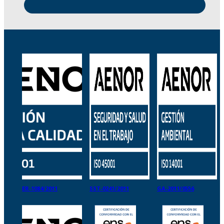
ER-1084/2011
SST-0241/2011
GA-2011/0556