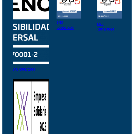
ENS
ENS
-2019/0023
-2019/0024
AR-0002/2011