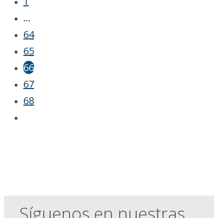
1
…
64
65
66
67
68
Síguenos en nuestras