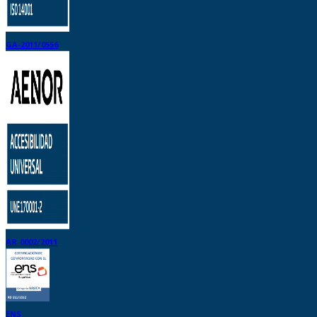
GA-2011/0556
AR-0002/2011
ENS