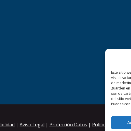
Este sitio w
visualizació
de marketin
guarden en 
son de cará
del sitio we
Puedes cons
A
bilidad
|
Aviso Legal
|
Protección Datos
|
Política de Cooki