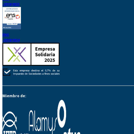
-2019/0023
ENS
-2019/0024
Miembro de: