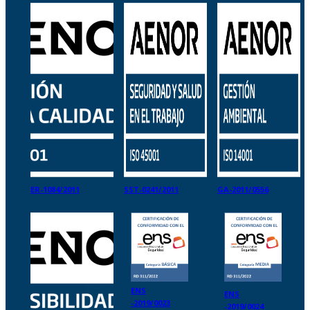
ER-1084/2011
SST-0241/2011
GA-2011/0556
ENS
ENS
-2019/0023
-2019/0024