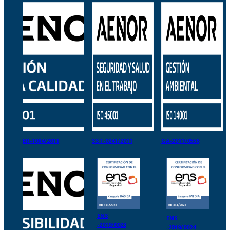
ER-1084/2011
SST-0241/2011
GA-2011/0556
ENS
ENS
-2019/0023
-2019/0024