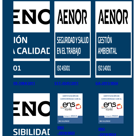
ER-1084/2011
SST-0241/2011
GA-2011/0556
ENS
ENS
-2019/0023
-2019/0024