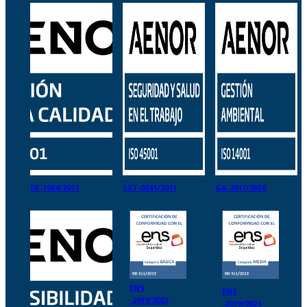
ER-1084/2011
SST-0241/2011
GA-2011/0556
ENS
ENS
-2019/0023
-2019/0024