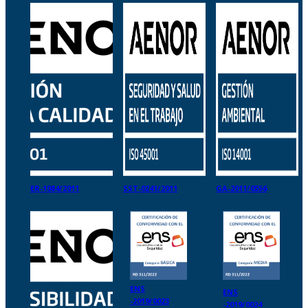
ER-1084/2011
SST-0241/2011
GA-2011/0556
ENS
ENS
-2019/0023
-2019/0024