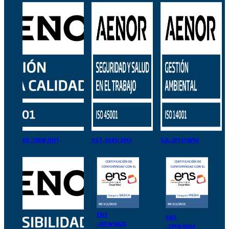
ER-1084/2011
SST-0241/2011
GA-2011/0556
ENS
ENS
-2019/0023
-2019/0024