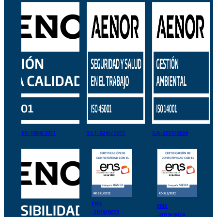
ER-1084/2011
SST-0241/2011
GA-2011/0556
ENS
ENS
-2019/0023
-2019/0024