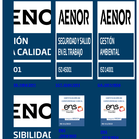
ER-1084/2011
SST-0241/2011
GA-2011/0556
ENS
ENS
-2019/0023
-2019/0024