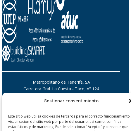
Metropolitano de Tenerife, SA
Carretera Gral. La Cuesta - Taco, n° 124
38108 San Cristobal de La Laguna - Tenerife
Gestionar consentimiento
Islas Canarias, España
Este sitio web utiliza cookies de terceros para el correcto funcionamiento 
visualización del sitio web por parte del usuario, así como, con fines
estadísticos y de marketing. Puede seleccionar” Aceptar” y consentir que