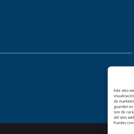
Este sitio w
visualizació
de marketin
guarden en 
son de cará
del sitio we
Puedes cons