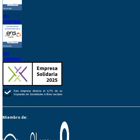
ENS
-2019/0023
ENS
-2019/0024
Miembro de: