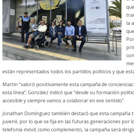
que
tra
la 
que
Por
pri
con
mes
están representados todos los partidos políticos y que esta
Martín “valoró positivamente esta campaña de concienciaci
esta línea”; González indicó que “desde su formación polít
accesible y siempre vamos a colaborar en ese sentido”.
Jonathan Domínguez también destacó que esta campaña tiene
juvenil, por lo que se fija en las futuras generaciones por 
telefonía móvil; como complemento, la campaña será dirigid