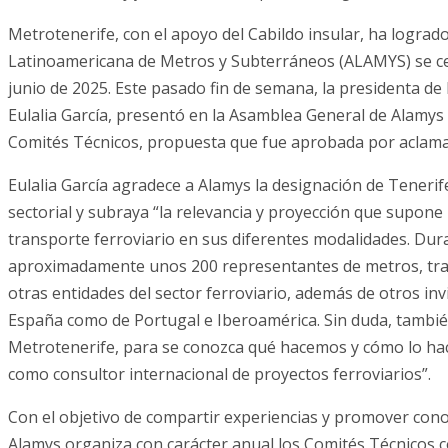
Metrotenerife, con el apoyo del Cabildo insular, ha lograd
Latinoamericana de Metros y Subterráneos (ALAMYS) se cele
junio de 2025. Este pasado fin de semana, la presidenta de
Eulalia García, presentó en la Asamblea General de Alamys
Comités Técnicos, propuesta que fue aprobada por aclam
Eulalia García agradece a Alamys la designación de Teneri
sectorial y subraya “la relevancia y proyección que supone 
transporte ferroviario en sus diferentes modalidades. Duran
aproximadamente unos 200 representantes de metros, tranv
otras entidades del sector ferroviario, además de otros in
España como de Portugal e Iberoamérica. Sin duda, tamb
Metrotenerife, para se conozca qué hacemos y cómo lo hac
como consultor internacional de proyectos ferroviarios”.
Con el objetivo de compartir experiencias y promover con
Alamys organiza con carácter anual los Comités Técnicos c