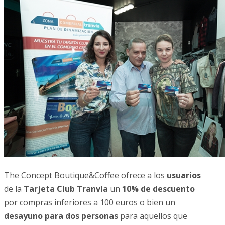
The Concept Boutique&Coffee ofrece a los
usuarios
de la
Tarjeta Club Tranvía
un
10% de descuento
por compras inferiores a 100 euros o bien un
desayuno para dos personas
para aquellos que