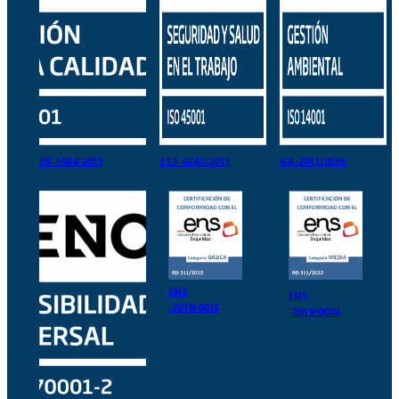
ER-1084/2011
SST-0241/2011
GA-2011/0556
ENS
ENS
-2019/0023
-2019/0024