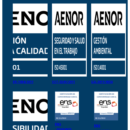
ER-1084/2011
SST-0241/2011
GA-2011/0556
ENS
ENS
-2019/0023