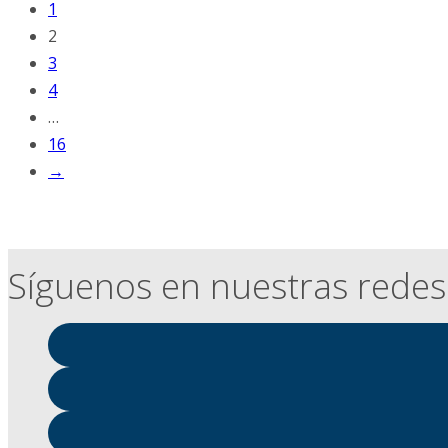
1
2
3
4
…
16
→
Síguenos en nuestras redes