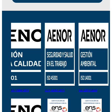
ER-1084/2011
SST-0241/2011
GA-2011/0556