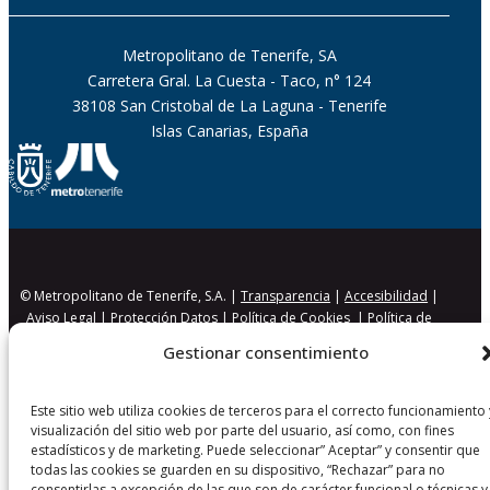
Metropolitano de Tenerife, SA
Carretera Gral. La Cuesta - Taco, n° 124
38108 San Cristobal de La Laguna - Tenerife
Islas Canarias, España
© Metropolitano de Tenerife, S.A. |
Transparencia
|
Accesibilidad
|
Aviso Legal
|
Protección Datos
|
Política de Cookies
|
Política de
Seguridad
Gestionar consentimiento
Este sitio web utiliza cookies de terceros para el correcto funcionamiento 
visualización del sitio web por parte del usuario, así como, con fines
estadísticos y de marketing. Puede seleccionar” Aceptar” y consentir que
todas las cookies se guarden en su dispositivo, “Rechazar” para no
consentirlas a excepción de las que son de carácter funcional o técnicas y