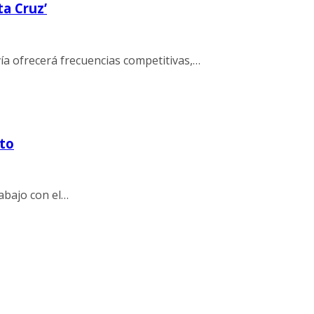
ta Cruz’
vía ofrecerá frecuencias competitivas,…
nto
rabajo con el…