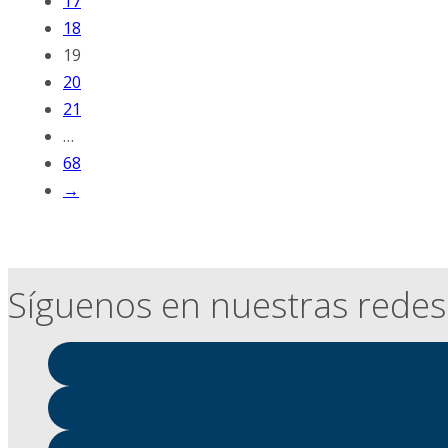
17
18
19
20
21
…
68
→
Síguenos en nuestras redes