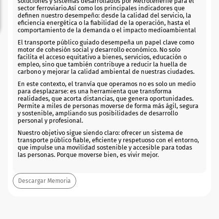
soluciones y sistemas desarrollados por Metrotenerife para el
sector ferroviario.Así como los principales indicadores que
definen nuestro desempeño: desde la calidad del servicio, la
eficiencia energética o la fiabilidad de la operación, hasta el
comportamiento de la demanda o el impacto medioambiental
El transporte público guiado desempeña un papel clave como
motor de cohesión social y desarrollo económico. No solo
facilita el acceso equitativo a bienes, servicios, educación o
empleo, sino que también contribuye a reducir la huella de
carbono y mejorar la calidad ambiental de nuestras ciudades.
En este contexto, el tranvía que operamos no es solo un medio
para desplazarse: es una herramienta que transforma
realidades, que acorta distancias, que genera oportunidades.
Permite a miles de personas moverse de forma más ágil, segura
y sostenible, ampliando sus posibilidades de desarrollo
personal y profesional.
Nuestro objetivo sigue siendo claro: ofrecer un sistema de
transporte público fiable, eficiente y respetuoso con el entorno,
que impulse una movilidad sostenible y accesible para todas
las personas. Porque moverse bien, es vivir mejor.
Descargar Memoria