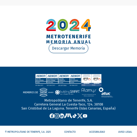
Descargar Memoria
MIEMBROS DE
Metropolitano de Tenerife, S.A.
Carretera General La Cuesta-Taco, 124. 38108
San Cristóbal de La Laguna. Tenerife (Islas Canarias, España)
© METROPOLITANO DE TENERIFE, S.A. 2025
CONTACTO
ACCESIBILIDAD
AVISO LEGAL